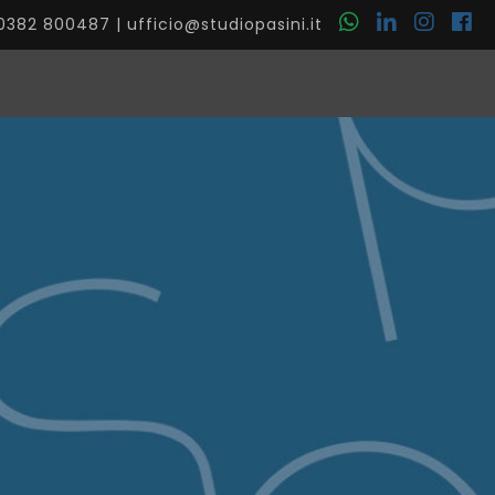
0382 800487
|
ufficio@studiopasini.it