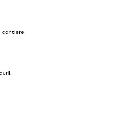
 cantiere.
urli.